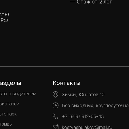
— Стаж от 2 лет
сть)
 РФ
азделы
Контакты
вто с водителем
Химки, Юннатов 10
виатакси
Без выходных, круглосуточно
втопарк
+7 (919) 912-65-43
тзывы
kostyashulakov@mail.ru