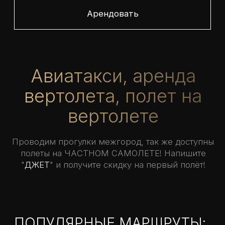
вертолета, полет на
вертолете
Проводим прогулки межгород, так же доступны
полеты на ЧАСТНОМ САМОЛЕТЕ! Напишите
"
ДЖЕТ
" и получите скидку на первый полёт!
ПОПУЛЯРНЫЕ МАРШРУТЫ:
—
20 минут
(чистое время в небе)
Маршрут: Аэродром Мячково - Лыткаринский
карьер - Томилинский лесопарк - МЕГА Белая
Дача – МКАД - Все районы юга Москвы
(издалека видно МГУ, Москва-Сити, Останкино)
– ТЦ «Vegas» - Николо-Угрешский монастырь -
Красивый ЖК «Римский» - Москва-река -
Аэродром Мячково
Стоимость: 22 200 руб
—
30 минут
(чистое время в небе)