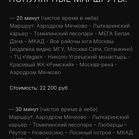
Маршрут: Аэродром Мячково - Лыткаринский
карьер - Томилинский лесопарк – Люберцы –
Реутов – Новокосино – Лосиный остров – МКАД
- МЕГА Белая Дача - все районы юга Москвы
(издалека видно МГУ, Москва-Сити, Останкино)
- Красивый ЖК «Римский» - Москва-река -
Аэродром Мячково
Стоимость: 30 200 руб
—
40 минут
(чистое время в небе)
Маршрут: Аэродром Мячково - Красивый ЖК
«Римский» - ТЦ «Vеgаs» - Щербинка - Подольск
- Церковь иконы Божьей Матери Знамение
(Дубровицы) - ТЭЦ – МКАД (издалека видно
МГУ, Москва-Сити, Останкино) - Москва-река -
Аэродром Мячково
Стоимость: 39 200 рублей
—
50 минут
(чистое время в небе)
Полёт по МКАД Аэродром Мячково - Красивый
ЖК «Римский» - Полный круг вокруг Москвы по